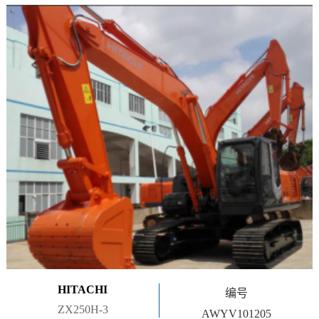
HITACHI
编号
ZX250H-3
AWYV101205