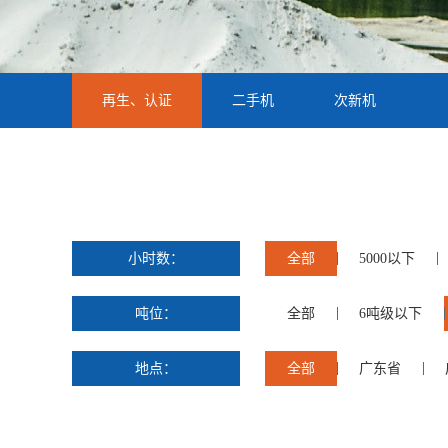
再生、认证
二手机
次新机
小时数：
全部
5000以下
吨位：
全部
6吨级以下
地点：
全部
广东省