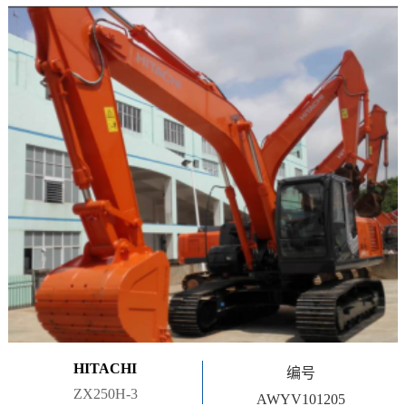
HITACHI
编号
ZX250H-3
AWYV101205